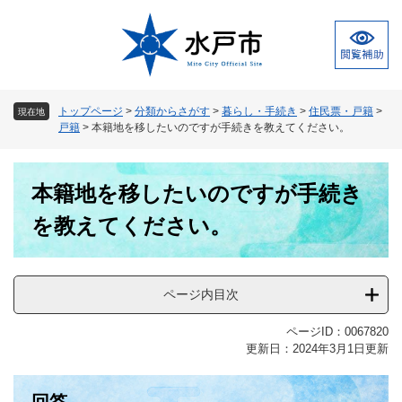
ペ
メ
ー
ニ
ジ
ュ
の
ー
先
を
頭
飛
トップページ
>
分類からさがす
>
暮らし・手続き
>
住民票・戸籍
>
現在地
で
ば
戸籍
>
本籍地を移したいのですが手続きを教えてください。
す
し
。
て
本
本
本籍地を移したいのですが手続き
文
文
へ
を教えてください。
ページ内目次
ページID：0067820
更新日：2024年3月1日更新