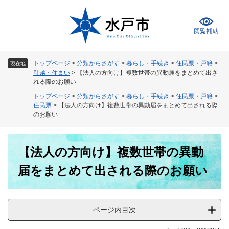
ペ
メ
ー
ニ
ジ
ュ
の
ー
先
を
頭
飛
トップページ
>
分類からさがす
>
暮らし・手続き
>
住民票・戸籍
>
現在地
で
ば
引越・住まい
>
【法人の方向け】複数世帯の異動届をまとめて出さ
す
し
れる際のお願い
。
て
トップページ
>
分類からさがす
>
暮らし・手続き
>
住民票・戸籍
>
本
住民票
>
【法人の方向け】複数世帯の異動届をまとめて出される際
文
のお願い
へ
本
【法人の方向け】複数世帯の異動
文
届をまとめて出される際のお願い
ページ内目次