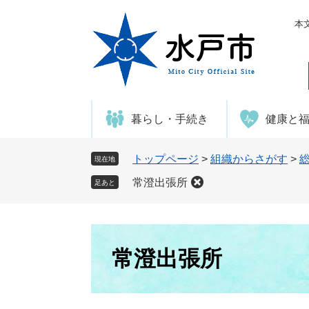
ペ
メ
ー
ニ
本
ジ
ュ
の
ー
先
を
頭
飛
で
ば
暮らし・手続き
健康と
す
し
。
て
本
トップページ
>
組織からさがす
>
現在地
文
常澄出張所
足あと
へ
本
文
常澄出張所