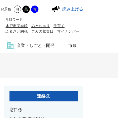
読み上げる
背景色
白
黒
青
注目ワード
水戸市民会館
みとちゃり
子育て
ふるさと納税
ごみの収集日
マイナンバー
産業・しごと・開発
市政
連絡先
窓口係