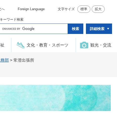
文へ
Foreign Language
文字サイズ
標準
拡大
キーワード検索
G
詳細検索
o
o
g
l
福祉
文化・教育・スポーツ
観光・交流
e
カ
ス
タ
総務部
>
常澄出張所
ム
検
索