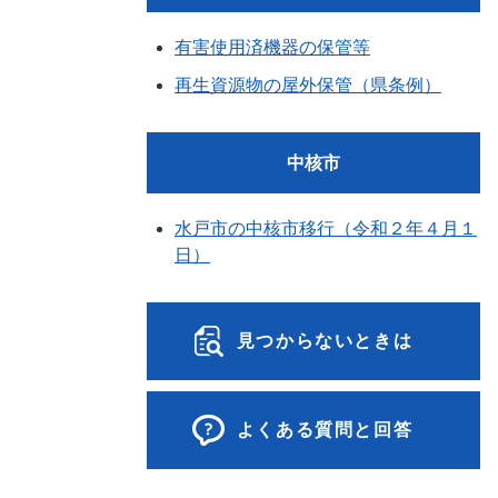
有害使用済機器の保管等
再生資源物の屋外保管（県条例）
中核市
水戸市の中核市移行（令和２年４月１
日）
見つからないときは
よくある質問と回答