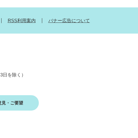
RSS利用案内
バナー広告について
月3日を除く）
意見・ご要望