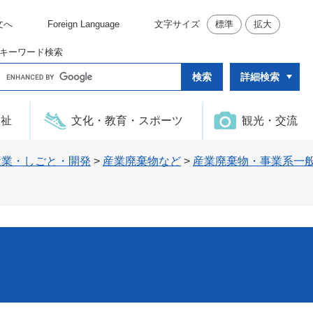
文へ
Foreign Language
文字サイズ
標準
拡大
キーワード検索
G
詳細検索
o
o
g
l
福祉
文化・教育・スポーツ
観光・交流
e
カ
ス
タ
産業・しごと・開発
>
産業廃棄物など
>
産業廃棄物・事業系一
ム
検
索