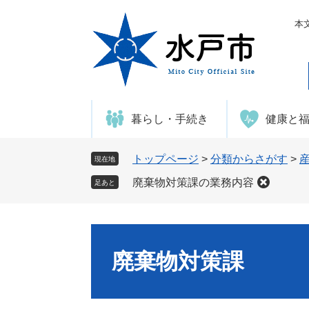
ペ
メ
ー
ニ
本
ジ
ュ
の
ー
先
を
頭
飛
で
ば
暮らし・手続き
健康と
す
し
。
て
本
トップページ
>
分類からさがす
>
現在地
文
廃棄物対策課の業務内容
足あと
へ
廃棄物対策課