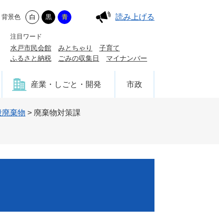
読み上げる
背景色
白
黒
青
注目ワード
水戸市民会館
みとちゃり
子育て
ふるさと納税
ごみの収集日
マイナンバー
産業・しごと・開発
市政
般廃棄物
>
廃棄物対策課