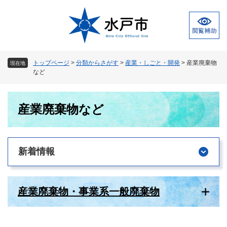
ペ
メ
ー
ニ
ジ
ュ
の
ー
先
を
頭
飛
トップページ
>
分類からさがす
>
産業・しごと・開発
>
産業廃棄物
現在地
で
ば
など
す
し
。
て
本
本
産業廃棄物など
文
文
へ
新着情報
産業廃棄物・事業系一般廃棄物