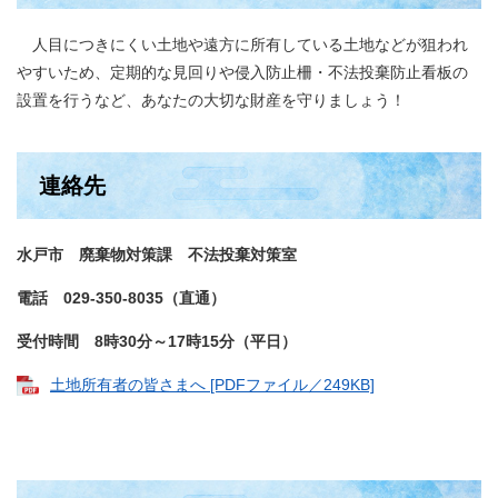
人目につきにくい土地や遠方に所有している土地などが狙われ
やすいため、定期的な見回りや侵入防止柵・不法投棄防止看板の
設置を行うなど、あなたの大切な財産を守りましょう！
連絡先
水戸市 廃棄物対策課 不法投棄対策室
電話 029-350-8035（直通）
受付時間 8時30分～17時15分（平日）
土地所有者の皆さまへ [PDFファイル／249KB]