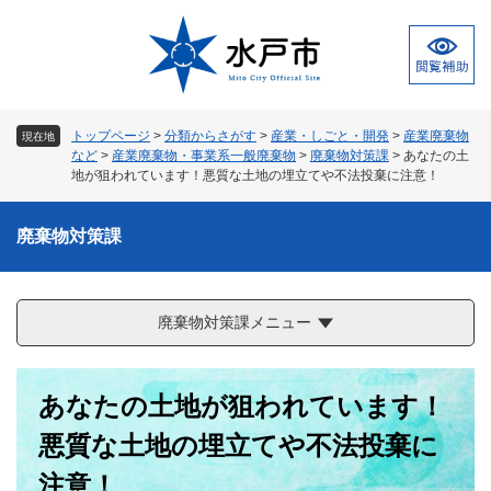
ペ
メ
ー
ニ
ジ
ュ
の
ー
先
を
頭
飛
トップページ
>
分類からさがす
>
産業・しごと・開発
>
産業廃棄物
現在地
で
ば
など
>
産業廃棄物・事業系一般廃棄物
>
廃棄物対策課
>
あなたの土
す
し
地が狙われています！悪質な土地の埋立てや不法投棄に注意！
。
て
本
廃棄物対策課
文
へ
廃棄物対策課メニュー
本
あなたの土地が狙われています！
文
悪質な土地の埋立てや不法投棄に
注意！