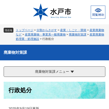
ペ
メ
ー
ニ
ジ
ュ
の
ー
先
を
頭
飛
トップページ
>
分類からさがす
>
産業・しごと・開発
>
産業廃棄物
現在地
で
ば
など
>
産業廃棄物・事業系一般廃棄物
>
廃棄物対策課
>
産業廃棄物
す
し
処理業・処理施設
>
行政処分
。
て
本
廃棄物対策課
文
へ
廃棄物対策課メニュー
本
行政処分
文
2025年9月19日更新