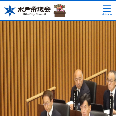
ペ
メ
ー
ニ
ジ
ュ
の
ー
先
を
頭
飛
で
ば
す
し
。
て
本
文
へ