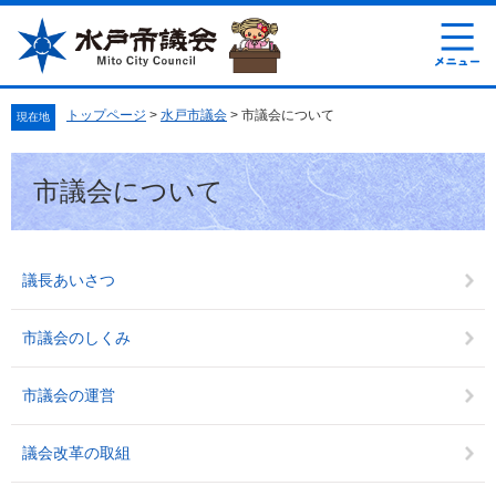
ペ
メ
ー
ニ
ジ
ュ
の
ー
先
を
トップページ
>
水戸市議会
>
市議会について
現在地
頭
飛
で
ば
本
す
し
市議会について
文
。
て
本
文
へ
議長あいさつ
市議会のしくみ
市議会の運営
議会改革の取組