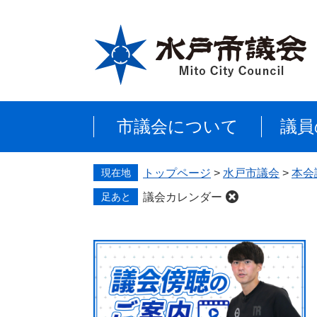
ペ
メ
ー
ニ
ジ
ュ
の
ー
先
を
頭
飛
で
ば
市議会について
議員
す
し
。
て
本
現在地
トップページ
>
水戸市議会
>
本会
文
へ
足あと
議会カレンダー