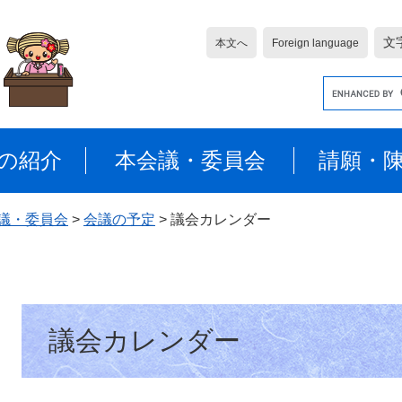
文
本文へ
Foreign language
G
o
o
g
の紹介
本会議・委員会
請願・
l
e
カ
議・委員会
>
会議の予定
>
議会カレンダー
ス
タ
ム
検
本
索
議会カレンダー
文