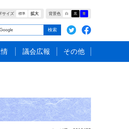
字サイズ
拡大
背景色
標準
白
黒
青
陳情
議会広報
その他