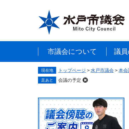
ペ
メ
ー
ニ
ジ
ュ
の
ー
先
を
頭
飛
で
ば
市議会について
議員
す
し
。
て
本
現在地
トップページ
>
水戸市議会
>
本会
文
へ
足あと
会議の予定