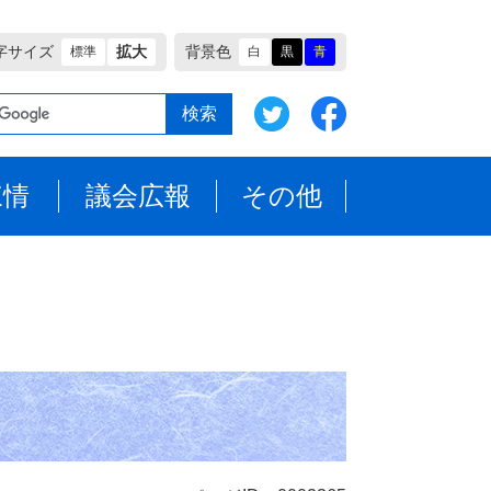
字サイズ
拡大
背景色
標準
白
黒
青
陳情
議会広報
その他