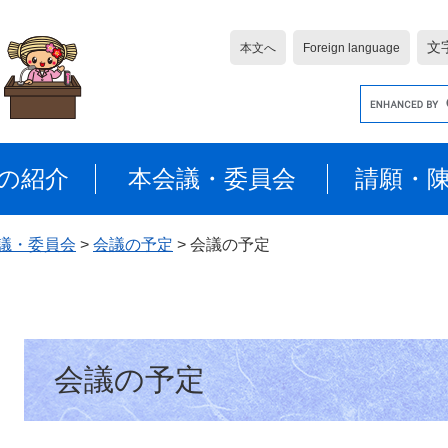
文
本文へ
Foreign language
G
o
o
g
の紹介
本会議・委員会
請願・
l
e
カ
議・委員会
>
会議の予定
>
会議の予定
ス
タ
ム
検
本
索
会議の予定
文