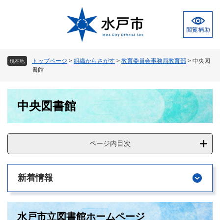
ペ
メ
ー
ニ
ジ
ュ
の
ー
先
を
頭
飛
トップページ
>
組織からさがす
>
教育委員会事務局教育部
>
中央図
現在地
で
ば
書館
す
し
。
て
本
本
中央図書館
文
文
へ
ページ内目次
新着情報
水戸市立図書館ホームページ