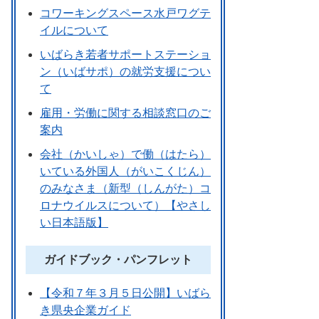
コワーキングスペース水戸ワグテ
イルについて
いばらき若者サポートステーショ
ン（いばサポ）の就労支援につい
て
雇用・労働に関する相談窓口のご
案内
会社（かいしゃ）で働（はたら）
いている外国人（がいこくじん）
のみなさま（新型（しんがた）コ
ロナウイルスについて）【やさし
い日本語版】
ガイドブック・パンフレット
【令和７年３月５日公開】いばら
き県央企業ガイド