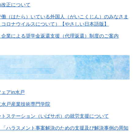
の改正について
で働（はたら）いている外国人（がいこくじん）のみなさま
）コロナウイルスについて）【やさしい日本語版】
】企業による奨学金返還支援（代理返還）制度のご案内
ェアin水戸
立水戸産業技術専門学院
ートステーション（いばサポ）の就労支援について
】「ハラスメント事案解決のための支援及び解決事例の周知