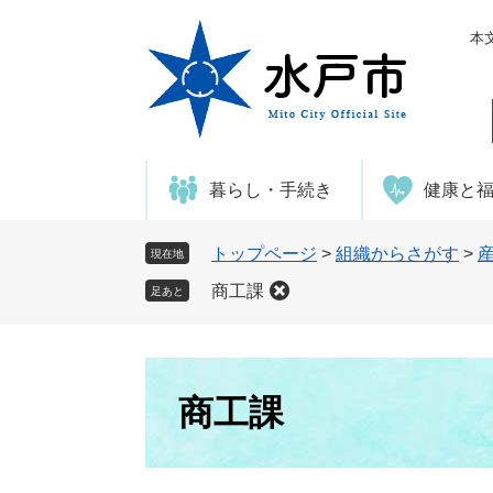
ペ
メ
ー
ニ
本
ジ
ュ
の
ー
先
を
頭
飛
で
ば
暮らし・手続き
健康と
す
し
。
て
本
トップページ
>
組織からさがす
>
現在地
文
商工課
足あと
へ
本
文
商工課