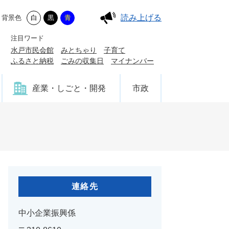
読み上げる
背景色
白
黒
青
注目ワード
水戸市民会館
みとちゃり
子育て
ふるさと納税
ごみの収集日
マイナンバー
産業・しごと・開発
市政
連絡先
中小企業振興係