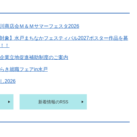
川商店会Ｍ＆Ｍサマーフェスタ2026
対象】水戸まちなかフェスティバル2027ポスター作品を募
！！
企業立地促進補助制度のご案内
らき就職フェアin水戸
2026
新着情報のRSS