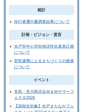
統計
歩行者通行量調査結果について
計画・ビジョン・宣言
水戸市中心市街地活性化基本計画
について
官民連携によるまちづくりの推進
について
イベント
見和・見川商店会Ｍ＆Ｍサマーフ
ェスタ2026
【高校生対象】水戸まちなかフェ