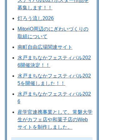
スティバル2027ポスター作品を
募集します！！
灯ろう流し2026
MitoriO周辺のにぎわいづくりの
取組について
南町自由広場関連サイト
水戸まちなかフェスティバル202
6開催決定！！
水戸まちなかフェスティバル202
5を開催しました！！
水戸まちなかフェスティバル202
6
産学官連携事業として、常磐大学
生がカフェ店や和菓子店のWeb
サイトを制作しました。