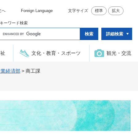
文へ
Foreign Language
文字サイズ
標準
拡大
キーワード検索
G
詳細検索
o
o
g
l
福祉
文化・教育・スポーツ
観光・交流
e
カ
ス
タ
産業経済部
>
商工課
ム
検
索