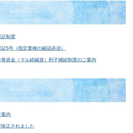
保証制度
保証5号（指定業種の確認必須）
改善資金（マル経融資）利子補給制度のご案内
ご案内
が改正されました