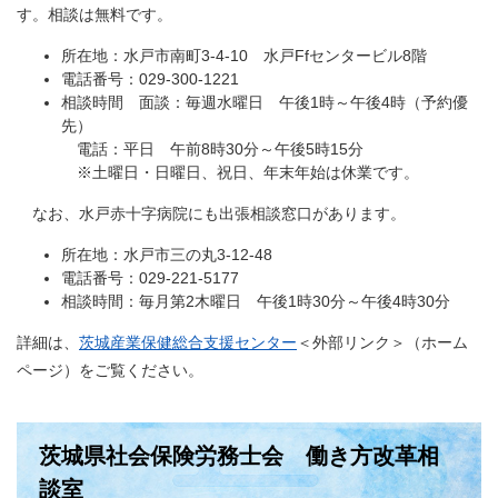
す。相談は無料です。
所在地：水戸市南町3-4-10 水戸Ffセンタービル8階
電話番号：029-300-1221
相談時間 面談：毎週水曜日 午後1時～午後4時（予約優
先）
電話：平日 午前8時30分～午後5時15分
※土曜日・日曜日、祝日、年末年始は休業です。
なお、水戸赤十字病院にも出張相談窓口があります。
所在地：水戸市三の丸3-12-48
電話番号：029-221-5177
相談時間：毎月第2木曜日 午後1時30分～午後4時30分
詳細は、
茨城産業保健総合支援センター
＜外部リンク＞
​（ホーム
ページ）をご覧ください。
茨城県社会保険労務士会 働き方改革相
談室