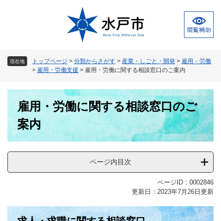
ペ
メ
ー
ニ
ジ
ュ
の
ー
先
を
頭
飛
トップページ
>
分類からさがす
>
産業・しごと・開発
>
雇用・労働
現在地
で
ば
>
雇用・労働支援
>
雇用・労働に関する相談窓口のご案内
す
し
。
て
本
本
雇用・労働に関する相談窓口のご
文
文
へ
案内
ページ内目次
ページID：0002846
更新日：2023年7月26日更新