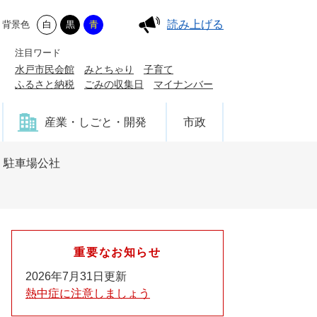
読み上げる
背景色
白
黒
青
注目ワード
水戸市民会館
みとちゃり
子育て
ふるさと納税
ごみの収集日
マイナンバー
産業・しごと・開発
市政
・駐車場公社
重要なお知らせ
2026年7月31日更新
熱中症に注意しましょう