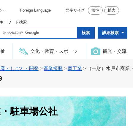
文へ
Foreign Language
文字サイズ
標準
拡大
キーワード検索
G
詳細検索
o
o
g
l
福祉
文化・教育・スポーツ
観光・交流
e
カ
ス
タ
産業・しごと・開発
>
産業振興
>
商工業
>
（一財）水戸市商業
ム
検
索
業・駐車場公社