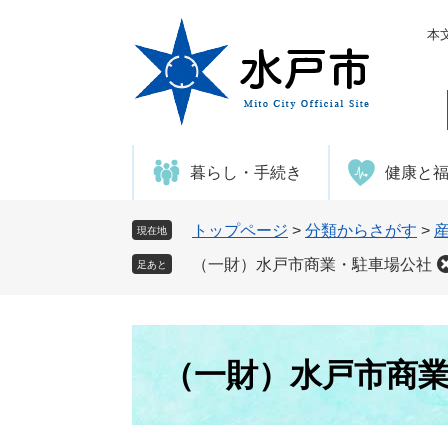
ペ
メ
ー
ニ
本
ジ
ュ
の
ー
先
を
頭
飛
で
ば
暮らし・手続き
健康と
す
し
。
て
本
トップページ
>
分類からさがす
>
現在地
文
（一財）水戸市商業・駐車場公社
足あと
へ
本
文
（一財）水戸市商