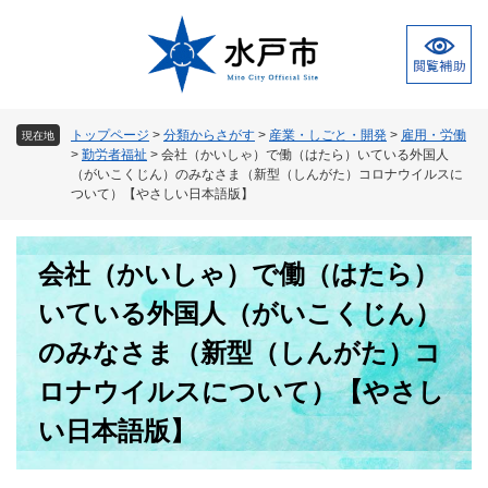
ペ
メ
ー
ニ
ジ
ュ
の
ー
先
を
頭
飛
トップページ
>
分類からさがす
>
産業・しごと・開発
>
雇用・労働
現在地
で
ば
>
勤労者福祉
>
会社（かいしゃ）で働（はたら）いている外国人
す
し
（がいこくじん）のみなさま（新型（しんがた）コロナウイルスに
。
て
ついて）【やさしい日本語版】
本
文
本
へ
会社（かいしゃ）で働（はたら）
文
いている外国人（がいこくじん）
のみなさま（新型（しんがた）コ
ロナウイルスについて）【やさし
い日本語版】