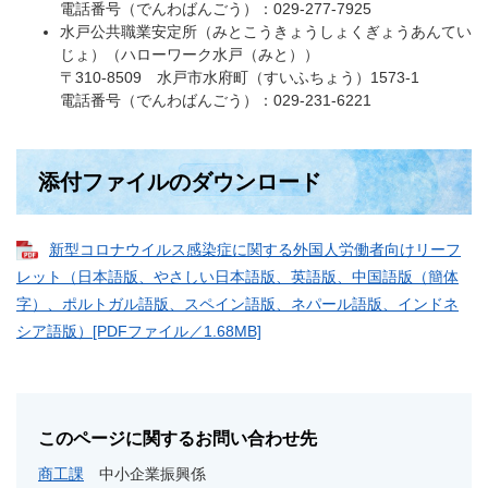
電話番号（でんわばんごう）：029-277-7925
水戸公共職業安定所（みとこうきょうしょくぎょうあんてい
じょ）（ハローワーク水戸（みと））
〒310-8509 水戸市水府町（すいふちょう）1573-1
電話番号（でんわばんごう）：029-231-6221
添付ファイルのダウンロード
新型コロナウイルス感染症に関する外国人労働者向けリーフ
レット（日本語版、やさしい日本語版、英語版、中国語版（簡体
字）、ポルトガル語版、スペイン語版、ネパール語版、インドネ
シア語版）[PDFファイル／1.68MB]
このページに関するお問い合わせ先
商工課
中小企業振興係