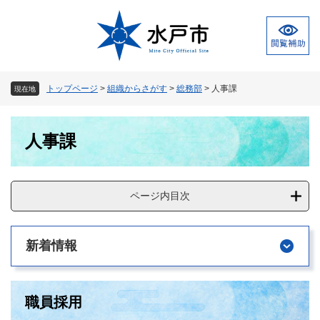
ペ
メ
ー
ニ
ジ
ュ
の
ー
先
を
頭
飛
トップページ
>
組織からさがす
>
総務部
>
人事課
現在地
で
ば
す
し
本
。
て
人事課
文
本
文
へ
ページ内目次
新着情報
職員採用