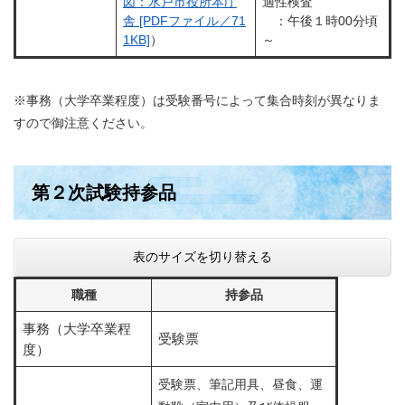
適性検査
図：水戸市役所本庁
：午後１時00分頃
舎 [PDFファイル／71
～
1KB]
）
※事務（大学卒業程度）は受験番号によって集合時刻が異なりま
すので御注意ください。
第２次試験持参品
表のサイズを切り替える
職種
持参品
事務（大学卒業程
受験票
度）
受験票、筆記用具、昼食、運