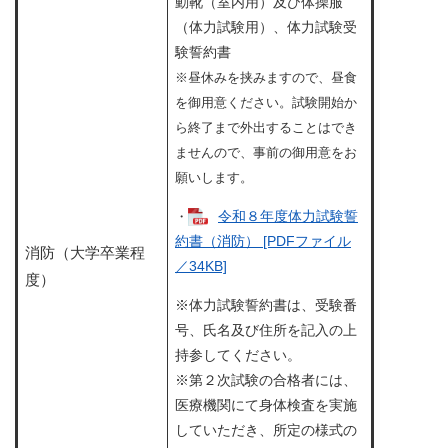
動靴（室内用）及び体操服
（体力試験用）、体力試験受
験誓約書
※昼休みを挟みますので、昼食
を御用意ください。試験開始か
ら終了まで外出することはでき
ませんので、事前の御用意をお
願いします。
令和８年度体力試験誓
・
約書（消防） [PDFファイル
消防（大学卒業程
／34KB]
度）
※体力試験誓約書は、受験番
号、氏名及び住所を記入の上
持参してください。
※第２次試験の合格者には、
医療機関にて身体検査を実施
していただき、所定の様式の