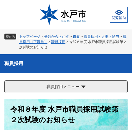
ペ
メ
ー
ニ
ジ
ュ
の
ー
先
を
頭
飛
トップページ
>
分類からさがす
>
市政
>
職員採用・人事・給与
>
職
現在地
で
ば
員採用（正職員）
>
職員採用
>
令和８年度 水戸市職員採用試験第２
す
し
次試験のお知らせ
。
て
本
職員採用
文
へ
職員採用メニュー
本
令和８年度 水戸市職員採用試験第
文
２次試験のお知らせ