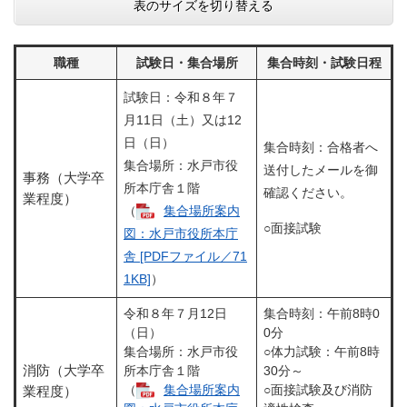
表のサイズを切り替える
職種
試験日・集合場所
集合時刻・試験日程
試験日：令和８年７
月11日（土）又は12
日（日）
集合時刻：合格者へ
集合場所：水戸市役
送付したメールを御
事務（大学卒
所本庁舎１階
確認ください。
業程度）
（
集合場所案内
○面接試験
図：水戸市役所本庁
舎 [PDFファイル／71
1KB]
）
令和８年７月12日
集合時刻：午前8時0
（日）
0分
集合場所：水戸市役
○体力試験：午前8時
消防（大学卒
所本庁舎１階
30分～
（
集合場所案内
○面接試験及び消防
業程度）