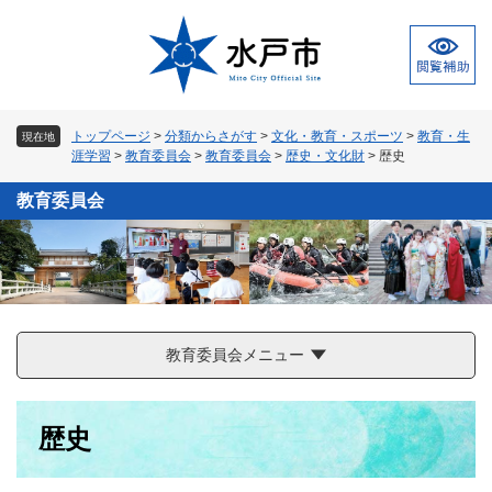
ペ
メ
ー
ニ
ジ
ュ
の
ー
先
を
頭
飛
トップページ
>
分類からさがす
>
文化・教育・スポーツ
>
教育・生
現在地
で
ば
涯学習
>
教育委員会
>
教育委員会
>
歴史・文化財
>
歴史
す
し
。
て
教育委員会
本
文
へ
教育委員会メニュー
本
歴史
文