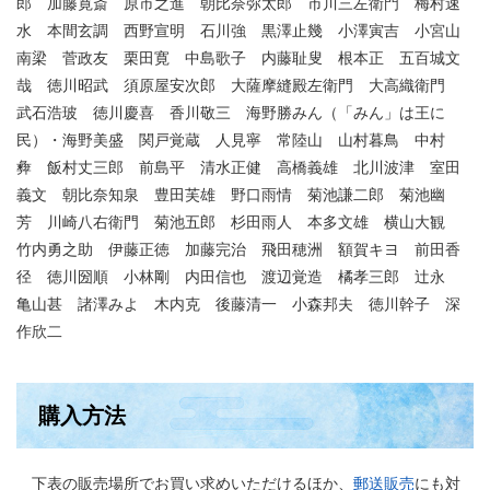
郎 加藤寛斎 原市之進 朝比奈弥太郎 市川三左衛門 梅村速
水 本間玄調 西野宣明 石川強 黒澤止幾 小澤寅吉 小宮山
南梁 菅政友 栗田寛 中島歌子 内藤耻叟 根本正 五百城文
哉 徳川昭武 須原屋安次郎 大薩摩縫殿左衛門 大高織衛門
武石浩玻 徳川慶喜 香川敬三 海野勝みん（「みん」は王に
民）・海野美盛 関戸覚蔵 人見寧 常陸山 山村暮鳥 中村
彜 飯村丈三郎 前島平 清水正健 高橋義雄 北川波津 室田
義文 朝比奈知泉 豊田芙雄 野口雨情 菊池謙二郎 菊池幽
芳 川崎八右衛門 菊池五郎 杉田雨人 本多文雄 横山大観
竹内勇之助 伊藤正徳 加藤完治 飛田穂洲 額賀キヨ 前田香
径 徳川圀順 小林剛 内田信也 渡辺覚造 橘孝三郎 辻永
亀山甚 諸澤みよ 木内克 後藤清一 小森邦夫 徳川幹子 深
作欣二
購入方法
下表の販売場所でお買い求めいただけるほか、
郵送販売
にも対