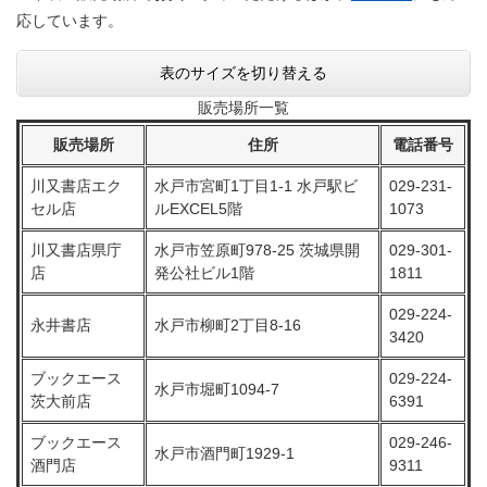
応しています。
表のサイズを切り替える
販売場所一覧
販売場所
住所
電話番号
川又書店エク
水戸市宮町1丁目1-1 水戸駅ビ
029-231-
セル店
ルEXCEL5階
1073
川又書店県庁
水戸市笠原町978-25 茨城県開
029-301-
店
発公社ビル1階
1811
029-224-
永井書店
水戸市柳町2丁目8-16
3420
ブックエース
029-224-
水戸市堀町1094-7
茨大前店
6391
ブックエース
029-246-
水戸市酒門町1929-1
酒門店
9311