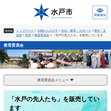
ペ
メ
ー
ニ
ジ
ュ
の
ー
先
を
頭
飛
トップページ
>
分類からさがす
>
文化・教育・スポーツ
>
歴史・文
現在地
で
ば
化財
>
歴史
>
教育委員会
>
「水戸の先人たち」を販売しています
す
し
。
て
教育委員会
本
文
へ
教育委員会メニュー
本
「水戸の先人たち」を販売してい
文
ます