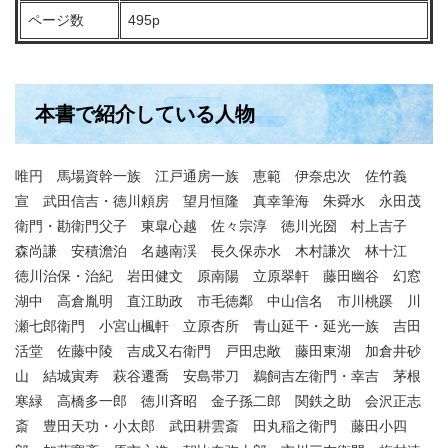
ページ数
495p
本書で紹介している人物
唯円 馬場資幹一族 江戸通房一族 恵範 伊奈忠次 佐竹義
宣 武田信吉・徳川頼房 望月恒隆 真幸筆海 朱舜水 永田茂
衛門・勘衛門父子 東皐心越 佐々宗淳 徳川光圀 村上吉子
森尚謙 安積澹泊 名越南渓 長久保赤水 木村謙次 林十江
徳川治保・治紀 岩田健文 原南陽 立原翠軒 藤田幽谷 幻窓
湖中 高倉胤明 直江助政 市毛徳鄰 中山信名 市川桃蹊 川
瀬七郎衛門 小宮山楓軒 立原杏所 青山延干・延光一族 吉田
活堂 佐藤中陵 吉成又右衛門 戸田忠敞 藤田東湖 加倉井砂
山 結城寅寿 萩谷遷喬 安島帯刀 鵜飼吉左衛門・幸吉 茅根
寒緑 高橋多一郎 徳川斉昭 金子孫二郎 関鉄之助 会沢正志
斎 豊田天功・小太郎 武田耕雲斎 田丸稲之衛門 藤田小四