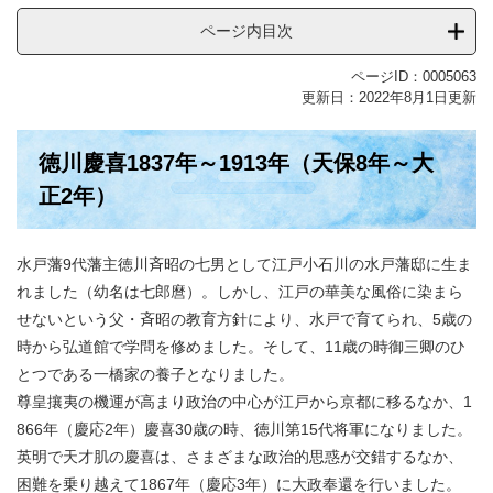
ページ内目次
ページID：0005063
更新日：2022年8月1日更新
徳川慶喜1837年～1913年（天保8年～大
正2年）
水戸藩9代藩主徳川斉昭の七男として江戸小石川の水戸藩邸に生ま
れました（幼名は七郎麿）。しかし、江戸の華美な風俗に染まら
せないという父・斉昭の教育方針により、水戸で育てられ、5歳の
時から弘道館で学問を修めました。そして、11歳の時御三卿のひ
とつである一橋家の養子となりました。
尊皇攘夷の機運が高まり政治の中心が江戸から京都に移るなか、1
866年（慶応2年）慶喜30歳の時、徳川第15代将軍になりました。
英明で天才肌の慶喜は、さまざまな政治的思惑が交錯するなか、
困難を乗り越えて1867年（慶応3年）に大政奉還を行いました。