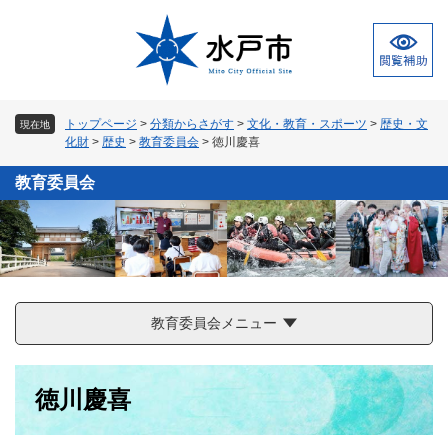
ペ
メ
ー
ニ
ジ
ュ
の
ー
先
を
頭
飛
トップページ
>
分類からさがす
>
文化・教育・スポーツ
>
歴史・文
現在地
で
ば
化財
>
歴史
>
教育委員会
>
徳川慶喜
す
し
。
て
教育委員会
本
文
へ
教育委員会メニュー
本
徳川慶喜
文