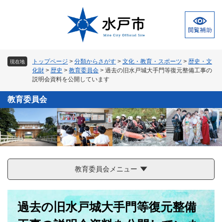
ペ
メ
ー
ニ
ジ
ュ
の
ー
先
を
頭
飛
トップページ
>
分類からさがす
>
文化・教育・スポーツ
>
歴史・文
現在地
で
ば
化財
>
歴史
>
教育委員会
>
過去の旧水戸城大手門等復元整備工事の
す
し
説明会資料を公開しています
。
て
本
教育委員会
文
へ
教育委員会メニュー
本
過去の旧水戸城大手門等復元整備
文