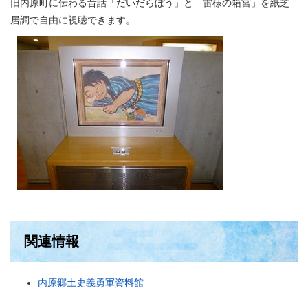
旧内原町に伝わる昔話「だいだらぼう」と「雷様の箱宮」を紙芝
居調で自由に視聴できます。
関連情報
内原郷土史義勇軍資料館