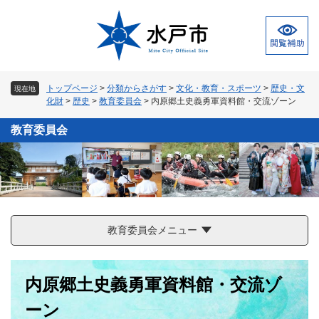
ペ
メ
ー
ニ
ジ
ュ
の
ー
先
を
頭
飛
トップページ
>
分類からさがす
>
文化・教育・スポーツ
>
歴史・文
現在地
で
ば
化財
>
歴史
>
教育委員会
>
内原郷土史義勇軍資料館・交流ゾーン
す
し
。
て
教育委員会
本
文
へ
教育委員会メニュー
本
内原郷土史義勇軍資料館・交流ゾ
文
ーン