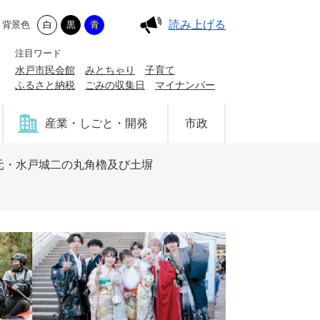
読み上げる
背景色
白
黒
青
注目ワード
水戸市民会館
みとちゃり
子育て
ふるさと納税
ごみの収集日
マイナンバー
産業・しごと・開発
市政
元・水戸城二の丸角櫓及び土塀