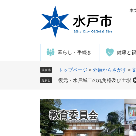
ペ
メ
ー
ニ
本
ジ
ュ
の
ー
先
を
頭
飛
で
ば
暮らし・手続き
健康と
す
し
。
て
本
トップページ
>
分類からさがす
>
現在地
文
復元・水戸城二の丸角櫓及び土塀
足あと
へ
教育委員会