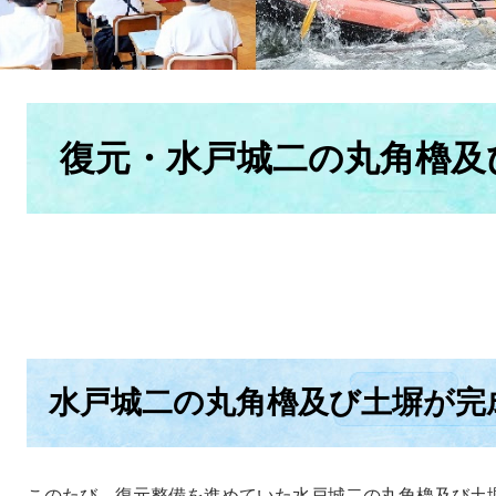
本
文
復元・水戸城二の丸角櫓及
水戸城二の丸角櫓及び土塀が完
このたび、復元整備を進めていた水戸城二の丸角櫓及び土塀