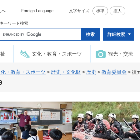
文へ
Foreign Language
文字サイズ
標準
拡大
キーワード検索
G
詳細検索
o
o
g
l
福祉
文化・教育・スポーツ
観光・交流
e
カ
ス
タ
文化・教育・スポーツ
>
歴史・文化財
>
歴史
>
教育委員会
>
復
ム
検
索