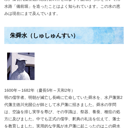
水路「備前堀」を造ったことはよく知られています。この水の恵
みは現在にまで及んでいます。
朱舜水（しゅしゅんすい）
1600年～1682年（慶長5年～天和2年）
明の儒学者。明朝が滅亡し長崎に亡命していた舜水を、水戸藩第2
代藩主徳川光圀公が師として水戸藩に招きました。舜水の学問
は、空論を排し実学を尊び、その学識は、祭器、養蚕、種痘の処
方に及びました。中でも正式の儒学、釈典の礼法を伝えて、藩士
を教育しました。実用的な学風が水戸藩に起こったのはこの舜水