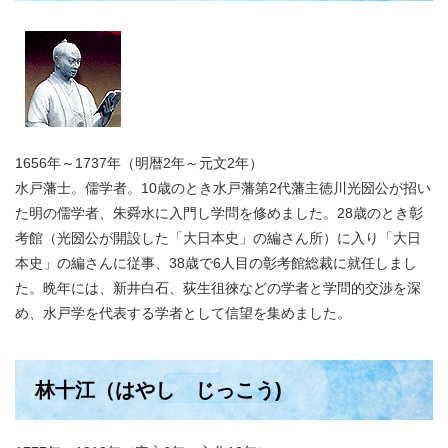
1656年～1737年（明暦2年～元文2年）
水戸藩士。儒学者。10歳のとき水戸藩第2代藩主徳川光圀公が招い
た明の儒学者、朱舜水に入門し学問を修めました。28歳のとき彰
考館（光圀公が開設した「大日本史」の編さん所）に入り「大日
本史」の編さんに従事、38歳で6人目の彰考館総裁に就任しまし
た。晩年には、新井白石、荻生徂徠などの学者と学問的交渉を深
め、水戸学を代表する学者として信望を集めました。
林十江（はやし じっこう)