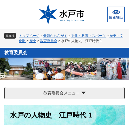
ペ
メ
ー
ニ
ジ
ュ
の
ー
先
を
頭
飛
トップページ
>
分類からさがす
>
文化・教育・スポーツ
>
歴史・文
現在地
で
ば
化財
>
歴史
>
教育委員会
>
水戸の人物史 江戸時代 1
す
し
。
て
教育委員会
本
文
へ
教育委員会メニュー
本
水戸の人物史 江戸時代 1
文