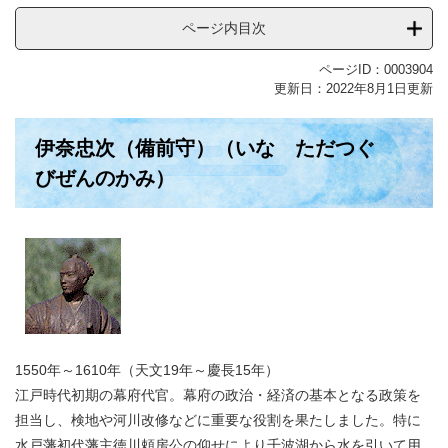
ページ内目次
ページID：0003904
更新日：2022年8月1日更新
伊奈忠次（備前守）（いな ただつぐ
びぜんのかみ）
1550年～1610年（天文19年～慶長15年）
江戸時代初期の幕府代官。幕府の政治・経済の基本となる政策を
担当し、検地や河川改修などに重要な役割を果たしました。特に
水戸藩初代藩主徳川頼房公の仰せにより千波湖から水を引いて用