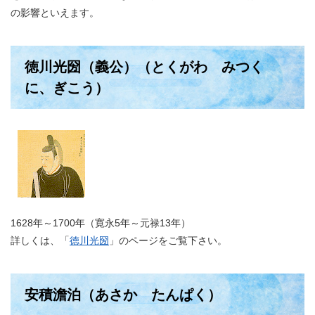
の影響といえます。
徳川光圀（義公）（とくがわ みつく
に、ぎこう）
1628年～1700年（寛永5年～元禄13年）
詳しくは、「
徳川光圀
」のページをご覧下さい。
安積澹泊（あさか たんぱく）