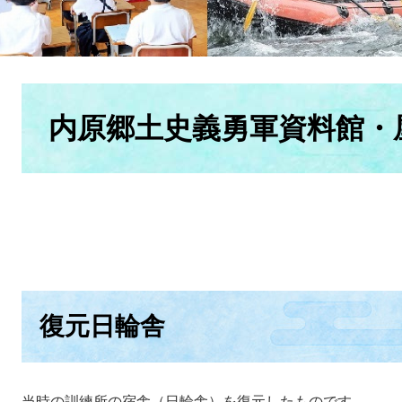
本
文
内原郷土史義勇軍資料館・
復元日輪舎
当時の訓練所の宿舎（日輪舎）を復元したものです。