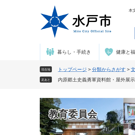
ペ
メ
ー
ニ
本
ジ
ュ
の
ー
先
を
頭
飛
で
ば
暮らし・手続き
健康と
す
し
。
て
本
トップページ
>
分類からさがす
>
現在地
文
内原郷土史義勇軍資料館・屋外展示
足あと
へ
教育委員会