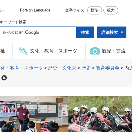
文へ
Foreign Language
文字サイズ
標準
拡大
キーワード検索
G
詳細検索
o
o
g
l
福祉
文化・教育・スポーツ
観光・交流
e
カ
ス
タ
文化・教育・スポーツ
>
歴史・文化財
>
歴史
>
教育委員会
>
内
ム
検
索