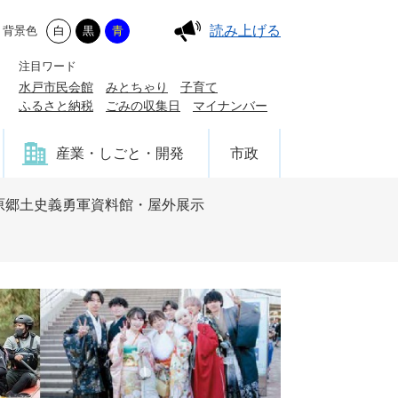
読み上げる
背景色
白
黒
青
注目ワード
水戸市民会館
みとちゃり
子育て
ふるさと納税
ごみの収集日
マイナンバー
産業・しごと・開発
市政
原郷土史義勇軍資料館・屋外展示