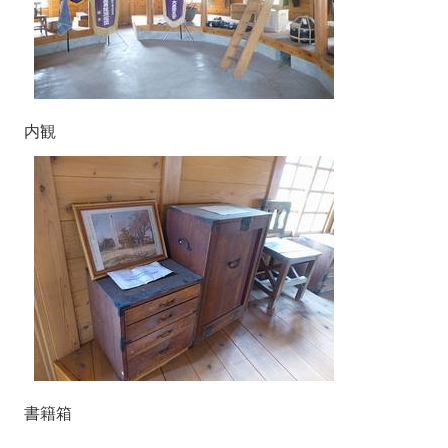
内観​
書籍箱