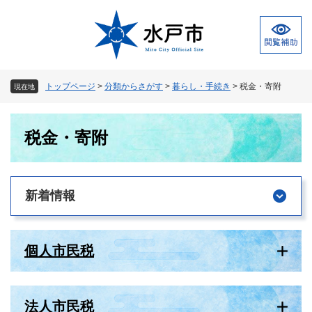
ペ
メ
ー
ニ
ジ
ュ
の
ー
先
を
頭
飛
トップページ
>
分類からさがす
>
暮らし・手続き
>
税金・寄附
現在地
で
ば
す
し
本
。
て
税金・寄附
文
本
文
へ
新着情報
個人市民税
法人市民税