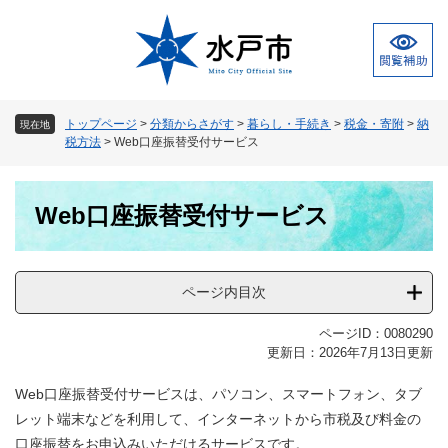
ペ
メ
ー
ニ
ジ
ュ
の
ー
先
を
頭
飛
トップページ
>
分類からさがす
>
暮らし・手続き
>
税金・寄附
>
納
現在地
で
ば
税方法
>
Web口座振替受付サービス
す
し
。
て
本
本
Web口座振替受付サービス
文
文
へ
ページ内目次
ページID：0080290
更新日：2026年7月13日更新
Web口座振替受付サービスは、パソコン、スマートフォン、タブ
レット端末などを利用して、インターネットから市税及び料金の
口座振替をお申込みいただけるサービスです。