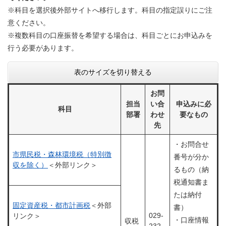
※科目を選択後外部サイトへ移行します。科目の指定誤りにご注
意ください。
※複数科目の口座振替を希望する場合は、科目ごとにお申込みを
行う必要があります。
表のサイズを切り替える
お問
担当
い合
申込みに必
科目
部署
わせ
要なもの
先
・お問合せ
市県民税・森林環境税（特別徴
番号が分か
収を除く）
＜外部リンク＞
るもの（納
税通知書ま
たは納付
固定資産税・都市計画税
＜外部
書）
029-
リンク＞
・口座情報
収税