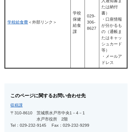
入通知書ま
たは納付
学校
書）
029-
保健
・口座情報
学校給食費
＜外部リンク＞
306-
給食
が分かるも
8627
課
の（通帳ま
たはキャッ
シュカード
等）
・メールア
ドレス
このページに関するお問い合わせ先
収税課
〒310-8610
茨城県水戸市中央1－4－1
水戸市役所 2階
Tel：029-232-9145
Fax：029-232-9299