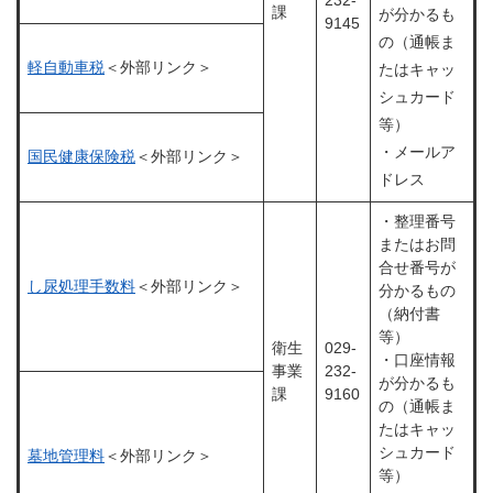
232-
課
が分かるも
9145
の（通帳ま
軽自動車税
＜外部リンク＞
たはキャッ
シュカード
等）
・メールア
国民健康保険税
＜外部リンク＞
ドレス
・整理番号
またはお問
合せ番号が
し尿処理手数料
＜外部リンク＞
分かるもの
（納付書
等）
衛生
029-
・口座情報
事業
232-
が分かるも
課
9160
の（通帳ま
たはキャッ
シュカード
墓地管理料
＜外部リンク＞
等）