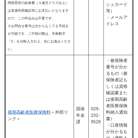
間保育所の給食費（３歳児クラス以上）
シュカード
等）
は直接利用施設等にお支払いとなります
・メールア
ので、この申込みは不要です。
ドレス
※お問合せ番号は分からなくても手続き
が可能です。ご不明の際は、半角数字
「0」を10桁入力の上、先にお進みくださ
い。​
・被保険者
番号が分か
るもの（被
保険者証も
しくは資格
確認書また
は後期高齢
者医療保険
国保
029-
後期高齢者医療保険料
＜外部リ
料納入通知
年金
232-
ンク＞
書）
課
9528
・口座情報
が分かるも