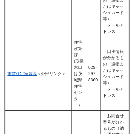
の（通帳ま
たはキャッ
シュカード
等）
・メールア
ドレス
住宅
政策
・口座情報
課
が分かるも
(取扱
の（通帳ま
窓口
029-
たはキャッ
市営住宅家賃等
＜外部リンク＞
は茨
297-
シュカード
城県
8360
等）
住宅
・メールア
セン
ドレス
タ
ー）
・お問合せ
番号が分か
るもの（納