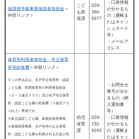
・口座情報
こど
029-
放課後学級事業保護者負担金
＜
が分かるも
も政
350-
外部リンク＞
の（通帳ま
策課
5577
たはキャッ
シュカード
等）
・メールア
ドレス
保育所利用者負担金・市立保育
所等給食費
＜外部リンク＞
※この申込みは、水戸市立保育所・認定
・お問合せ
こども園、民間保育所の利用者負担金
番号が分か
（０～２歳児クラス）及び水戸市立保育
るもの（納
所・認定こども園の給食費（３歳児クラ
入通知書
等）
ス以上）専用です。
幼児
029-
・口座情報
※私立認定こども園、家庭的保育事業、
保育
232-
が分かるも
小規模保育事業、水戸市外の公立保育
課
9243
の（通帳ま
所・認定こども園を利用される方及び民
たはキャッ