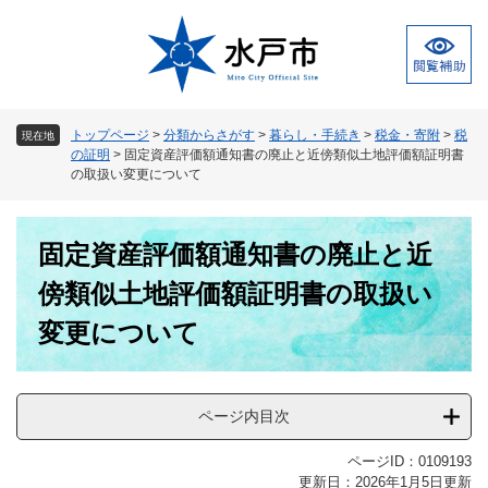
ペ
メ
ー
ニ
ジ
ュ
の
ー
先
を
頭
飛
トップページ
>
分類からさがす
>
暮らし・手続き
>
税金・寄附
>
税
現在地
で
ば
の証明
>
固定資産評価額通知書の廃止と近傍類似土地評価額証明書
す
し
の取扱い変更について
。
て
本
本
文
固定資産評価額通知書の廃止と近
文
へ
傍類似土地評価額証明書の取扱い
変更について
ページ内目次
ページID：0109193
更新日：2026年1月5日更新