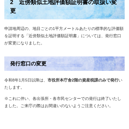
2 近傍類似土地評価額証明書の取扱い変
更
申請地周辺の、地目ごとの1平方メートルあたりの標準的な評価額
を証明する「近傍類似土地評価額証明書」については、発行窓口
が変更になりました。
発行窓口の変更
令和8年1月5日以降は、
市役所本庁舎2階の資産税課のみで発行
い
たします。
※これに伴い、各出張所・各市民センターでの発行は終了いたし
ました。ご来庁の際はお間違いのないようご注意ください。