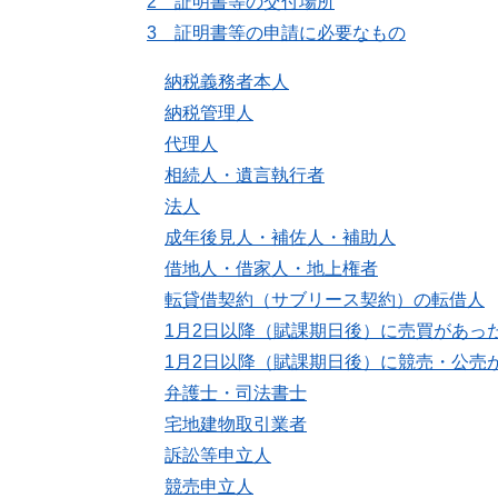
2 証明書等の交付場所
3 証明書等の申請に必要なもの
納税義務者本人
納税管理人
代理人
相続人・遺言執行者
法人
成年後見人・補佐人・補助人
借地人・借家人・地上権者
転貸借契約（サブリース契約）の転借人
1月2日以降（賦課期日後）に売買があっ
1月2日以降（賦課期日後）に競売・公売
弁護士・司法書士
宅地建物取引業者
訴訟等申立人
競売申立人