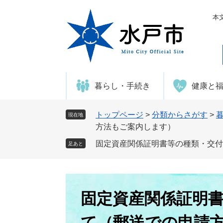
ペ
メ
ー
ニ
本
ジ
ュ
の
ー
先
を
頭
飛
で
ば
暮らし・手続き
健康と
す
し
。
て
本
トップページ
>
分類からさがす
>
現在地
文
方法もご案内します）
へ
固定資産関係証明書等の種類・交付
足あと
本
文
固定資産関係証明
て（郵送での申請