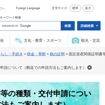
文へ
Foreign Language
文字サイズ
標準
拡大
キーワード検索
G
詳細検索
o
o
g
l
福祉
文化・教育・スポーツ
観光・交流
e
カ
ス
タ
暮らし・手続き
>
税金・寄附
>
税の証明
>
固定資産関係証明書
ム
検
索
申請について（郵送での申請方法もご案内します）
書等の種類・交付申請につい
方法もご案内します）