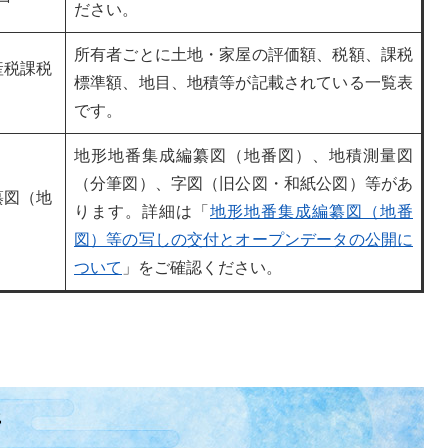
ださい。
所有者ごとに土地・家屋の評価額、税額、課税
産税課税
標準額、地目、地積等が記載されている一覧表
です。
地形地番集成編纂図（地番図）、地積測量図
（分筆図）、字図（旧公図・和紙公図）等があ
纂図（地
ります。詳細は「
地形地番集成編纂図（地番
図）等の写しの交付とオープンデータの公開に
ついて
」をご確認ください。
所