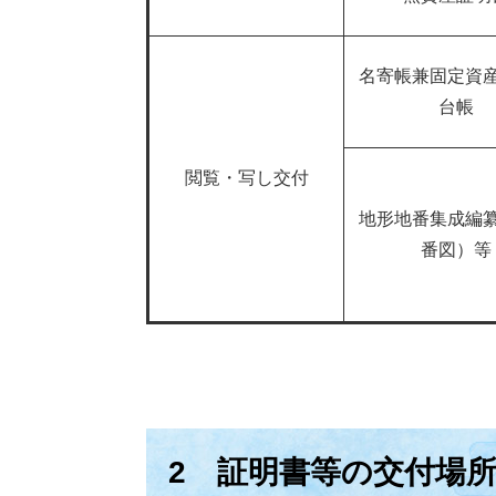
名寄帳兼固定資
台帳
閲覧・写し交付
地形地番集成編
番図）等
2 証明書等の交付場