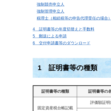
強制競売申立人
強制管理申立人
税理士（相続税等の申告代理受任の場合
4 証明書等の年度切替えと手数料
5 郵送による申請
6 交付申請書等のダウンロード
1 証明書等の種類
証明書等の種類
証明書等の
評価額証明
固定資産税台帳記載