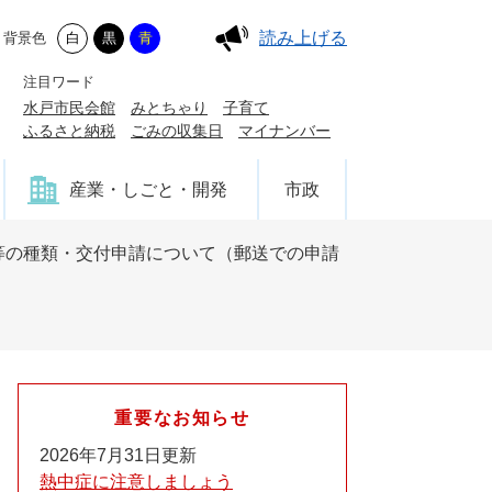
読み上げる
背景色
白
黒
青
注目ワード
水戸市民会館
みとちゃり
子育て
ふるさと納税
ごみの収集日
マイナンバー
産業・しごと・開発
市政
等の種類・交付申請について（郵送での申請
重要なお知らせ
2026年7月31日更新
熱中症に注意しましょう