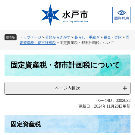
ペ
メ
ー
ニ
ジ
ュ
の
ー
先
を
頭
飛
トップページ
>
分類からさがす
>
暮らし・手続き
>
税金・寄附
>
固
現在地
で
ば
定資産税・都市計画税
>
固定資産税・都市計画税について
す
し
。
て
本
本
固定資産税・都市計画税について
文
文
へ
ページ内目次
ページID：0002823
更新日：2024年11月28日更新
固定資産税