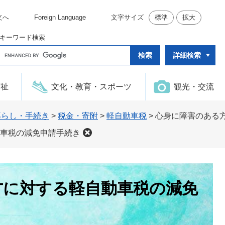
文へ
Foreign Language
文字サイズ
標準
拡大
キーワード検索
G
詳細検索
o
o
g
l
福祉
文化・教育・スポーツ
観光・交流
e
カ
ス
タ
暮らし・手続き
>
税金・寄附
>
軽自動車税
>
心身に障害のある
ム
検
車税の減免申請手続き
索
方に対する軽自動車税の減免