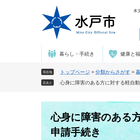
ペ
メ
ー
ニ
本
ジ
ュ
の
ー
先
を
頭
飛
で
ば
暮らし・手続き
健康と
す
し
。
て
本
トップページ
>
分類からさがす
>
現在地
文
心身に障害のある方に対する軽自動
足あと
へ
本
文
心身に障害のある
申請手続き