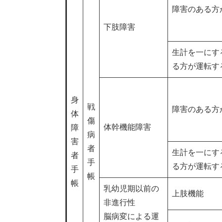
障害のある方
下肢障害
生計を一にす
る方が運転す
身
戦
障害のある方
体
傷
体幹機能障害
障
病
害
者
生計を一にす
者
手
る方が運転す
手
帳
帳
乳幼児期以前の
上肢機能
非進行性
脳病変による運