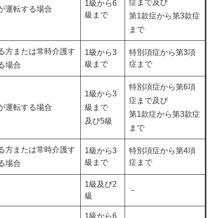
症まで及び
1級から6
が運転する場合
級まで
第1款症から第3款症
まで
る方または常時介護す
1級から3
特別項症から第3項
級まで
症まで
る場合
特別項症から第6項
1級から3
症まで及び
が運転する場合
級まで
第1款症から第3款症
及び5級
まで
る方または常時介護す
1級から3
特別項症から第4項
級まで
症まで
る場合
1級及び2
－
級
1級から6