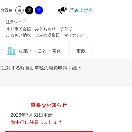
読み上げる
背景色
白
黒
青
注目ワード
水戸市民会館
みとちゃり
子育て
ふるさと納税
ごみの収集日
マイナンバー
産業・しごと・開発
市政
方に対する軽自動車税の減免申請手続き
重要なお知らせ
2026年7月31日更新
熱中症に注意しましょう