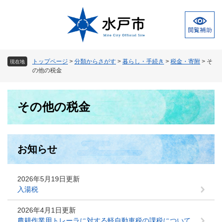
ペ
メ
ー
ニ
ジ
ュ
の
ー
先
を
頭
飛
トップページ
>
分類からさがす
>
暮らし・手続き
>
税金・寄附
>
そ
現在地
で
ば
の他の税金
す
し
。
て
本
本
その他の税金
文
文
へ
お知らせ
2026年5月19日更新
入湯税
2026年4月1日更新
農耕作業用トレーラに対する軽自動車税の課税について