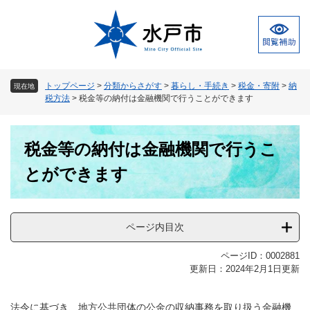
ペ
メ
ー
ニ
ジ
ュ
の
ー
先
を
頭
飛
トップページ
>
分類からさがす
>
暮らし・手続き
>
税金・寄附
>
納
現在地
で
ば
税方法
>
税金等の納付は金融機関で行うことができます
す
し
。
て
本
本
税金等の納付は金融機関で行うこ
文
文
へ
とができます
ページ内目次
ページID：0002881
更新日：2024年2月1日更新
法令に基づき、地方公共団体の公金の収納事務を取り扱う金融機