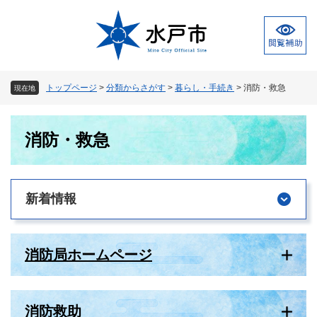
ペ
メ
ー
ニ
ジ
ュ
の
ー
先
を
頭
飛
トップページ
>
分類からさがす
>
暮らし・手続き
>
消防・救急
現在地
で
ば
す
し
本
。
て
消防・救急
文
本
文
へ
新着情報
消防局ホームページ
消防救助