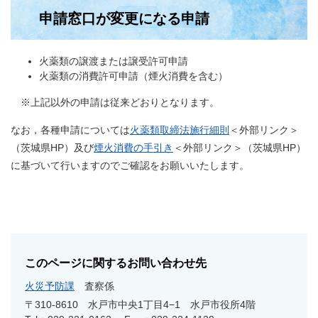
申請窓口が変更になる申請
火薬類の譲渡または譲受許可申請
火薬類の消費許可申請（煙火消費を含む）
※上記以外の申請は従来どおりとなります。
なお，各種申請については
火薬類取締法施行細則
＜外部リンク＞
（茨城県HP）及び
煙火消費の手引き
＜外部リンク＞
（茨城県HP）
に基づいて行いますのでご確認をお願いいたします。
このページに関するお問い合わせ先
火災予防課
査察係
〒310-8610
水戸市中央1丁目4−1 水戸市役所4階