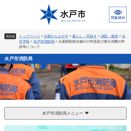
ペ
メ
ー
ニ
ジ
ュ
の
ー
先
を
頭
飛
トップページ
>
分類からさがす
>
暮らし・手続き
>
消防・救急
>
火
現在地
で
ば
災予防
>
水戸市消防局
>
火薬類取締法施行の申請及び煙火消費の申
す
し
請等について
。
て
本
水戸市消防局
文
へ
水戸市消防局メニュー
本