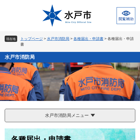
ペ
メ
ー
ニ
ジ
ュ
の
ー
先
を
頭
飛
トップページ
>
水戸市消防局
>
各種届出・申請書
>
各種届出・申請
現在地
で
ば
書
す
し
。
て
水戸市消防局
本
文
へ
水戸市消防局メニュー
本
各種届出・申請書
文