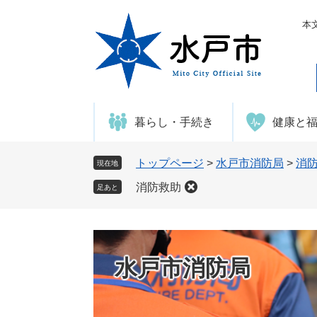
ペ
メ
ー
ニ
本
ジ
ュ
の
ー
先
を
頭
飛
で
ば
暮らし・手続き
健康と
す
し
。
て
本
トップページ
>
水戸市消防局
>
消
現在地
文
消防救助
足あと
へ
水戸市消防局