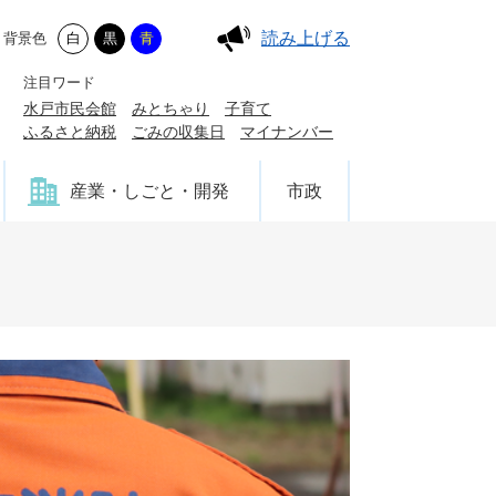
読み上げる
背景色
白
黒
青
注目ワード
水戸市民会館
みとちゃり
子育て
ふるさと納税
ごみの収集日
マイナンバー
産業・しごと・開発
市政