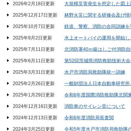
2026年2月18日更新
大規模災害発生を想定した図上
2025年12月17日更新
林野火災に関する研修会及び情
2025年10月7日更新
鉄道、警察、消防の合同訓練を
2025年9月2日更新
水上オートバイの運用を開始し
2025年7月11日更新
北消防署40ｍ級はしご付消防
2025年6月11日更新
第52回茨城県消防救助技術大
2025年3月31日更新
水戸市消防局救助隊統一訓練
2025年2月26日更新
一般財団法人日本自動車研究所
2025年1月29日更新
令和6年度国際消防救助隊北関
2024年12月16日更新
消防車のサイレン音について
2024年12月13日更新
令和6年度消防局長査閲
2024年3月25日更新
令和5年度水戸市消防局救助隊