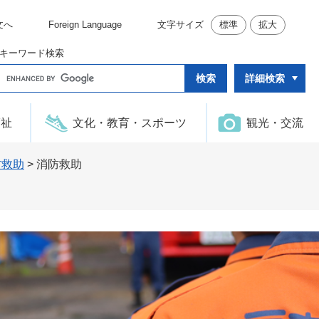
文へ
Foreign Language
文字サイズ
標準
拡大
キーワード検索
G
詳細検索
o
o
g
l
福祉
文化・教育・スポーツ
観光・交流
e
カ
ス
タ
防救助
>
消防救助
ム
検
索