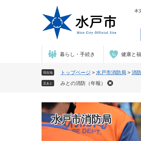
ペ
メ
ー
ニ
本
ジ
ュ
の
ー
先
を
頭
飛
で
ば
暮らし・手続き
健康と
す
し
。
て
本
トップページ
>
水戸市消防局
>
消
現在地
文
みとの消防（年報）
足あと
へ
水戸市消防局