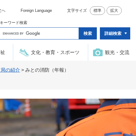
文へ
Foreign Language
文字サイズ
標準
拡大
キーワード検索
G
詳細検索
o
o
g
l
福祉
文化・教育・スポーツ
観光・交流
e
カ
ス
タ
防局の紹介
>
みとの消防（年報）
ム
検
索