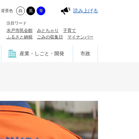
読み上げる
背景色
白
黒
青
注目ワード
水戸市民会館
みとちゃり
子育て
ふるさと納税
ごみの収集日
マイナンバー
産業・しごと・開発
市政