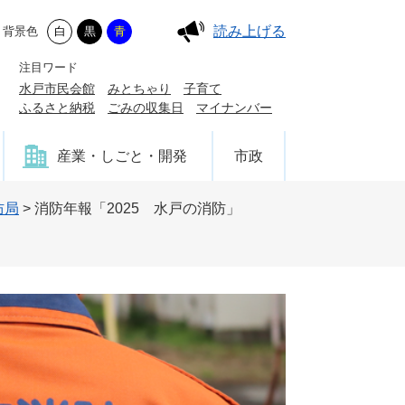
読み上げる
背景色
白
黒
青
注目ワード
水戸市民会館
みとちゃり
子育て
ふるさと納税
ごみの収集日
マイナンバー
産業・しごと・開発
市政
防局
>
消防年報「2025 水戸の消防」