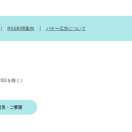
RSS利用案内
バナー広告について
月3日を除く）
意見・ご要望