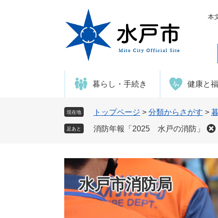
ペ
メ
ー
ニ
本
ジ
ュ
の
ー
先
を
頭
飛
で
ば
暮らし・手続き
健康と
す
し
。
て
本
トップページ
>
分類からさがす
>
現在地
文
消防年報「2025 水戸の消防」
足あと
へ
水戸市消防局