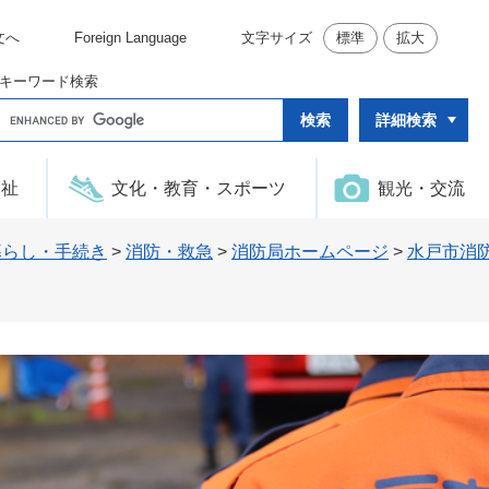
文へ
Foreign Language
文字サイズ
標準
拡大
キーワード検索
G
詳細検索
o
o
g
l
福祉
文化・教育・スポーツ
観光・交流
e
カ
ス
タ
暮らし・手続き
>
消防・救急
>
消防局ホームページ
>
水戸市消
ム
検
索