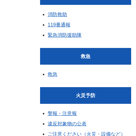
消防救助
119番通報
緊急消防援助隊
救急
救急
火災予防
警報・注意報
違反対象物の公表
ご注意ください（火災・設備など）