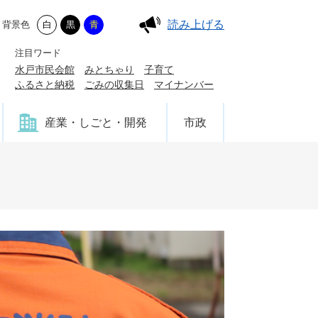
読み上げる
背景色
白
黒
青
注目ワード
水戸市民会館
みとちゃり
子育て
ふるさと納税
ごみの収集日
マイナンバー
産業・しごと・開発
市政