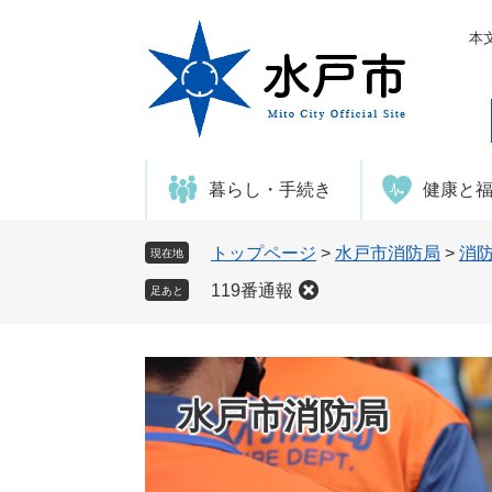
ペ
メ
ー
ニ
本
ジ
ュ
の
ー
先
を
頭
飛
で
ば
暮らし・手続き
健康と
す
し
。
て
本
トップページ
>
水戸市消防局
>
消
現在地
文
119番通報
足あと
へ
水戸市消防局