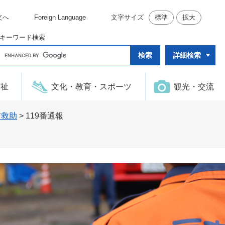
文へ
Foreign Language
文字サイズ
標準
拡大
キーワード検索
G
詳細検索
o
o
g
l
福祉
文化・教育・スポーツ
観光・交流
e
カ
ス
タ
防救助
>
119番通報
ム
検
索