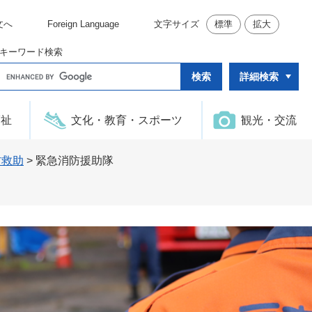
文へ
Foreign Language
文字サイズ
標準
拡大
キーワード検索
G
詳細検索
o
o
g
l
福祉
文化・教育・スポーツ
観光・交流
e
カ
ス
タ
防救助
>
緊急消防援助隊
ム
検
索