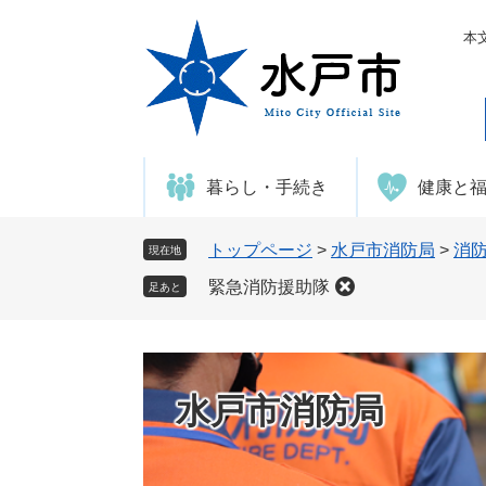
ペ
メ
ー
ニ
本
ジ
ュ
の
ー
先
を
頭
飛
で
ば
暮らし・手続き
健康と
す
し
。
て
本
トップページ
>
水戸市消防局
>
消
現在地
文
緊急消防援助隊
足あと
へ
水戸市消防局