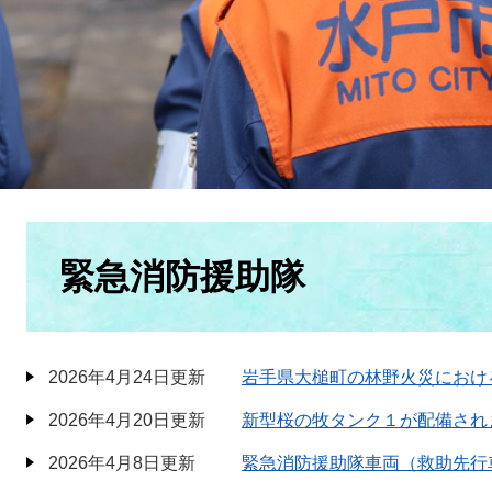
本
文
緊急消防援助隊
2026年4月24日更新
岩手県大槌町の林野火災におけ
2026年4月20日更新
新型桜の牧タンク１が配備され
2026年4月8日更新
緊急消防援助隊車両（救助先行