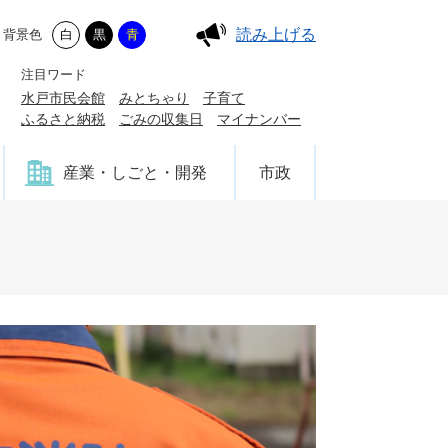
読み上げる
背景色
白
黒
青
注目ワード
水戸市民会館
みとちゃり
子育て
ふるさと納税
ごみの収集日
マイナンバー
産業・しごと・開発
市政