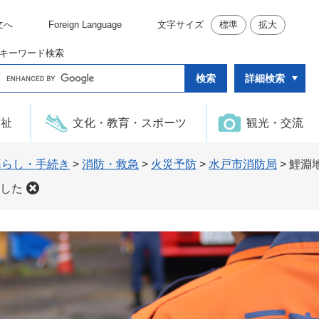
文へ
Foreign Language
文字サイズ
標準
拡大
キーワード検索
G
詳細検索
o
o
g
l
福祉
文化・教育・スポーツ
観光・交流
e
カ
ス
タ
暮らし・手続き
>
消防・救急
>
火災予防
>
水戸市消防局
>
鯉淵
ム
検
した
索