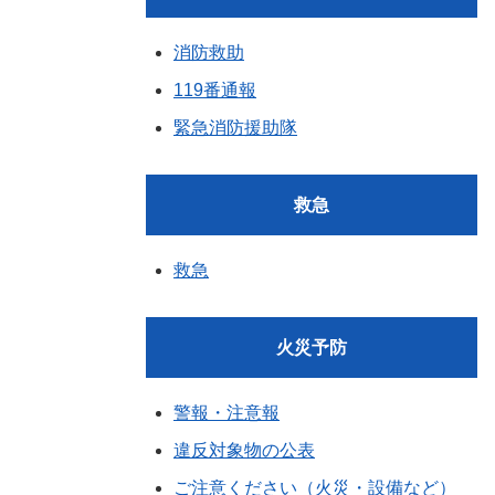
消防救助
119番通報
緊急消防援助隊
救急
救急
火災予防
警報・注意報
違反対象物の公表
ご注意ください（火災・設備など）