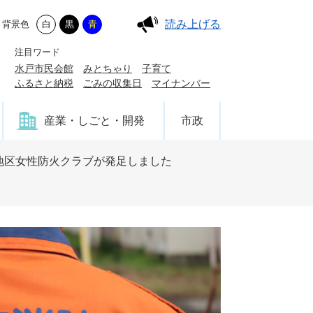
読み上げる
背景色
白
黒
青
注目ワード
水戸市民会館
みとちゃり
子育て
ふるさと納税
ごみの収集日
マイナンバー
産業・しごと・開発
市政
地区女性防火クラブが発足しました