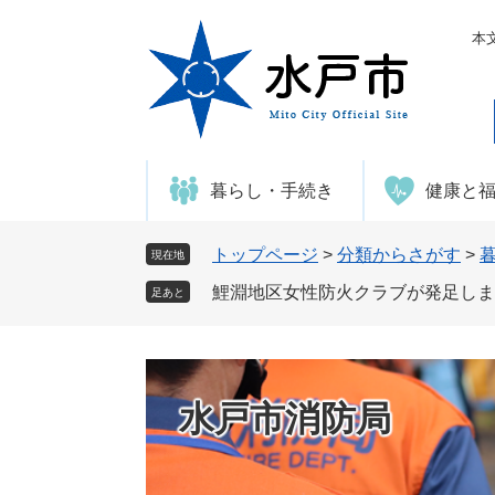
ペ
メ
ー
ニ
本
ジ
ュ
の
ー
先
を
頭
飛
で
ば
暮らし・手続き
健康と
す
し
。
て
本
トップページ
>
分類からさがす
>
現在地
文
鯉淵地区女性防火クラブが発足しま
足あと
へ
水戸市消防局