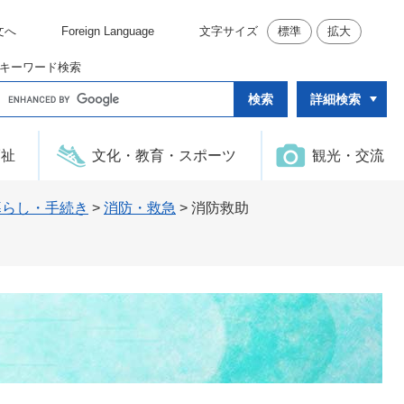
文へ
Foreign Language
文字サイズ
標準
拡大
キーワード検索
G
詳細検索
o
o
g
l
福祉
文化・教育・スポーツ
観光・交流
e
カ
ス
タ
暮らし・手続き
>
消防・救急
>
消防救助
ム
検
索