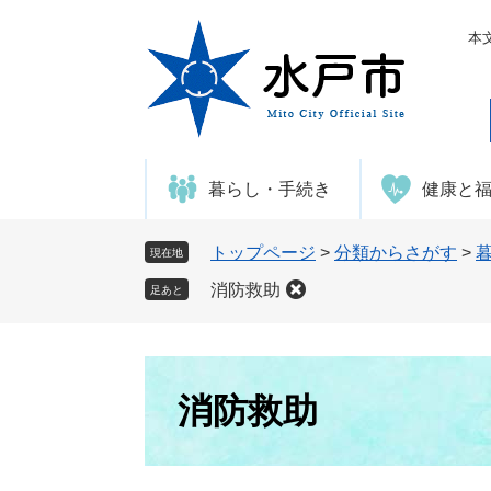
ペ
メ
ー
ニ
本
ジ
ュ
の
ー
先
を
頭
飛
で
ば
暮らし・手続き
健康と
す
し
。
て
本
トップページ
>
分類からさがす
>
現在地
文
消防救助
足あと
へ
本
文
消防救助