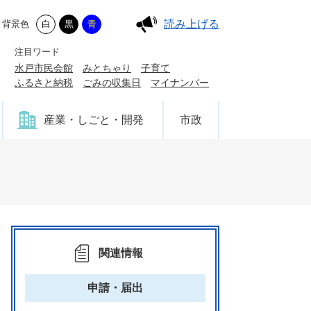
読み上げる
背景色
白
黒
青
注目ワード
水戸市民会館
みとちゃり
子育て
ふるさと納税
ごみの収集日
マイナンバー
産業・しごと・開発
市政
関連情報
申請・届出