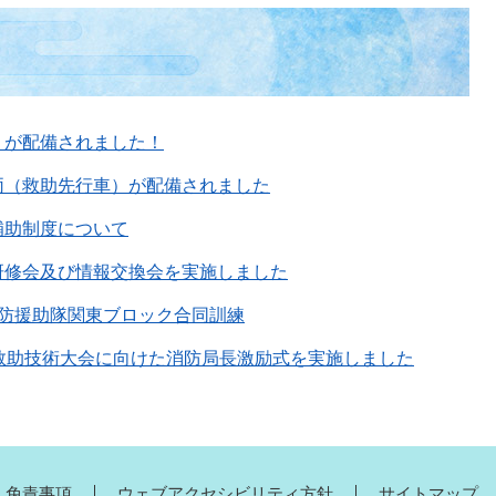
１が配備されました！
両（救助先行車）が配備されました
補助制度について
研修会及び情報交換会を実施しました
消防援助隊関東ブロック合同訓練
防救助技術大会に向けた消防局長激励式を実施しました
・免責事項
ウェブアクセシビリティ方針
サイトマップ