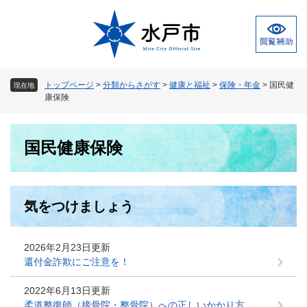
ペ
メ
ー
ニ
ジ
ュ
の
ー
先
を
頭
飛
トップページ
>
分類からさがす
>
健康と福祉
>
保険・年金
>
国民健
現在地
で
ば
康保険
す
し
。
て
本
本
国民健康保険
文
文
へ
気をつけましょう
2026年2月23日更新
還付金詐欺にご注意を！
2022年6月13日更新
柔道整復師（接骨院・整骨院）への正しいかかり方