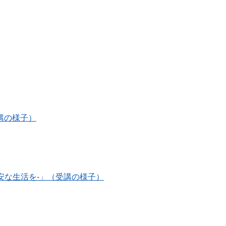
講の様子）
安な生活を-」（受講の様子）