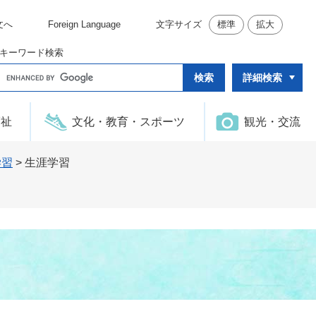
文へ
Foreign Language
文字サイズ
標準
拡大
キーワード検索
G
詳細検索
o
o
g
l
福祉
文化・教育・スポーツ
観光・交流
e
カ
ス
タ
学習
>
生涯学習
ム
検
索