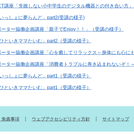
CT講座「失敗しない小中学生のデジタル機器との付き合い方
っしょに夢らんど」part2(受講の様子)
ーター協働企画講座「親子でEnjoy！！」（受講の様子）
ひといきママたいむ」part2（受講の様子）
ーター協働企画講座「心を癒してリラックス～身体にも心にも
ポーター協働企画講座「消費者トラブルに巻き込まれないぞ！
いっしょに夢らんど」part1（受講の様子）
ひといきママたいむ」part1（受講の様子）
・免責事項
ウェブアクセシビリティ方針
サイトマップ