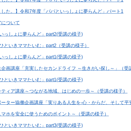
ました。】令和7年度「パパといっしょに夢らんど」パート1
アについて
っしょに夢らんど」part2(受講の様子)
ひといきママたいむ」part2（受講の様子）
っしょに夢らんど」part1(受講の様子)
生企画講座「充実したセカンドライフ ～生きがい探し～」（受
といきママたいむ」part1(受講の様子)
ンティア講座～つながる地域、はじめの一歩～（受講の様子）
ポーター協働企画講座「実りある人生を-心・からだ、そして平
スマホを安全に使うためのポイント～（受講の様子）
といきママたいむ」part3(受講の様子)