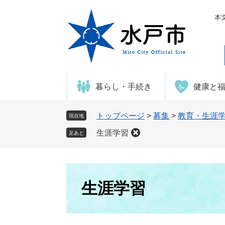
ペ
メ
ー
ニ
本
ジ
ュ
の
ー
先
を
頭
飛
で
ば
暮らし・手続き
健康と
す
し
。
て
本
トップページ
>
募集
>
教育・生涯
現在地
文
生涯学習
足あと
へ
本
文
生涯学習