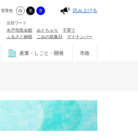
読み上げる
背景色
白
黒
青
注目ワード
水戸市民会館
みとちゃり
子育て
ふるさと納税
ごみの収集日
マイナンバー
産業・しごと・開発
市政