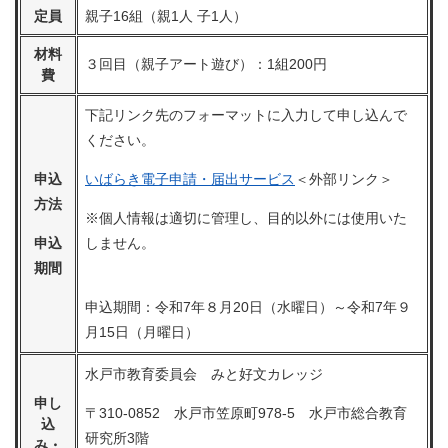
定員
親子16組（親1人 子1人）
材料
３回目（親子アート遊び）：1組200円
費
下記リンク先のフォーマットに入力して申し込んで
ください。
申込
いばらき電子申請・届出サービス
＜外部リンク＞
方法
※個人情報は適切に管理し、目的以外には使用いた
申込
しません。
期間
申込期間：令和7年８月20日（水曜日）～令和7年９
月15日（月曜日）
水戸市教育委員会 みと好文カレッジ
申し
〒310-0852 水戸市笠原町978-5 水戸市総合教育
込
研究所3階
み・