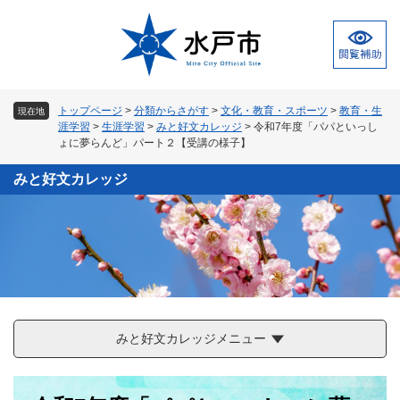
ペ
メ
ー
ニ
ジ
ュ
の
ー
先
を
頭
飛
トップページ
>
分類からさがす
>
文化・教育・スポーツ
>
教育・生
現在地
で
ば
涯学習
>
生涯学習
>
みと好文カレッジ
>
令和7年度「パパといっし
す
し
ょに夢らんど」パート２【受講の様子】
。
て
本
みと好文カレッジ
文
へ
みと好文カレッジメニュー
本