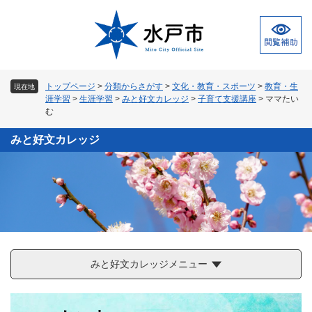
ペ
メ
ー
ニ
ジ
ュ
の
ー
先
を
頭
飛
トップページ
>
分類からさがす
>
文化・教育・スポーツ
>
教育・生
現在地
で
ば
涯学習
>
生涯学習
>
みと好文カレッジ
>
子育て支援講座
>
ママたい
す
し
む
。
て
本
みと好文カレッジ
文
へ
みと好文カレッジメニュー
本