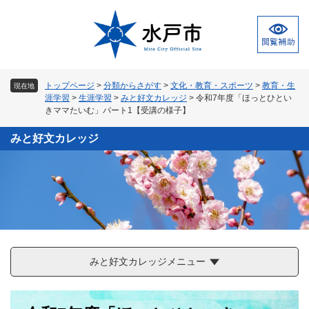
ペ
メ
ー
ニ
ジ
ュ
の
ー
先
を
頭
飛
トップページ
>
分類からさがす
>
文化・教育・スポーツ
>
教育・生
現在地
で
ば
涯学習
>
生涯学習
>
みと好文カレッジ
>
令和7年度「ほっとひとい
す
し
きママたいむ」パート1【受講の様子】
。
て
本
みと好文カレッジ
文
へ
みと好文カレッジメニュー
本