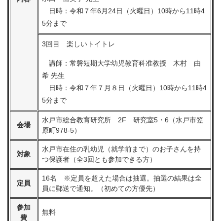
日時：令和７年6月24日（火曜日）10時から11時4
5分まで
3回目 楽しいトイトレ
講師：常磐短期大学幼児教育科准教授 木村 由
希 先生
日時：令和７年７月８日（火曜日）10時から11時4
5分まで
水戸市総合教育研究所 2F 研究室5・6（水戸市笠
会場
原町978-5）
水戸市在住の乳幼児（就学前まで）のお子さんを持
対象
つ保護者（全3回とも参加できる方）
16名 ※定員を超えた場合は抽選。抽選の結果は全
定員
員に郵送で通知。（初めての方優先）
参加
無料
費