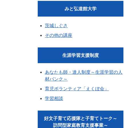
みと弘道館大学
茨城しぐさ
その他の講座
生涯学習支援制度
あなたも師・達人制度～生涯学習の人
材バンク～
育児ボランティア「えくぼ会」
学習相談
好文子育て応援隊と子育てトーク～
訪問型家庭教育支援事業～