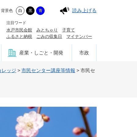
読み上げる
背景色
白
黒
青
注目ワード
水戸市民会館
みとちゃり
子育て
ふるさと納税
ごみの収集日
マイナンバー
産業・しごと・開発
市政
カレッジ
>
市民センター講座等情報
>
市民セ