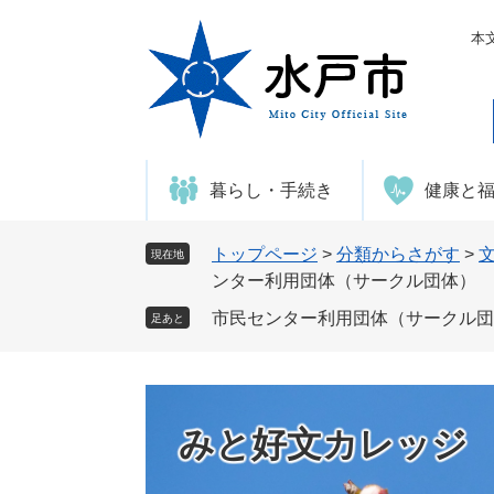
ペ
メ
ー
ニ
本
ジ
ュ
の
ー
先
を
頭
飛
で
ば
暮らし・手続き
健康と
す
し
。
て
本
トップページ
>
分類からさがす
>
現在地
文
ンター利用団体（サークル団体）
へ
市民センター利用団体（サークル団
足あと
みと好文カレッジ